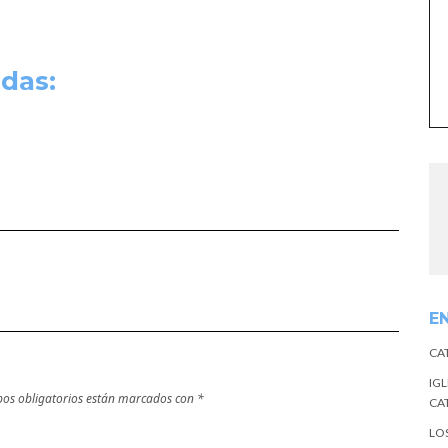
das:
E
CA
IGL
os obligatorios están marcados con
*
CA
LO