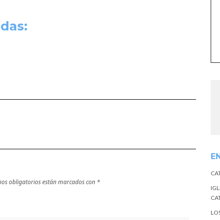
das:
E
CA
os obligatorios están marcados con
*
IGL
CA
LO