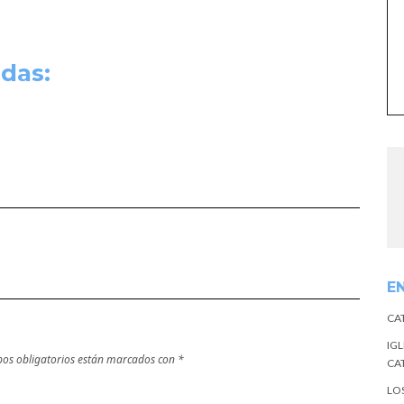
das:
E
CA
IGL
os obligatorios están marcados con
*
CA
LO