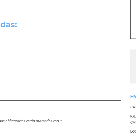
das:
E
CA
IGL
os obligatorios están marcados con
*
CA
LO