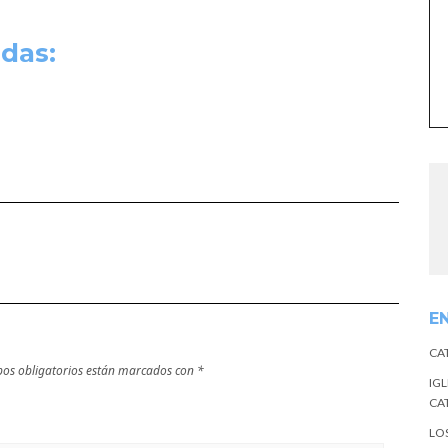
das:
E
CA
os obligatorios están marcados con
*
IGL
CA
LO