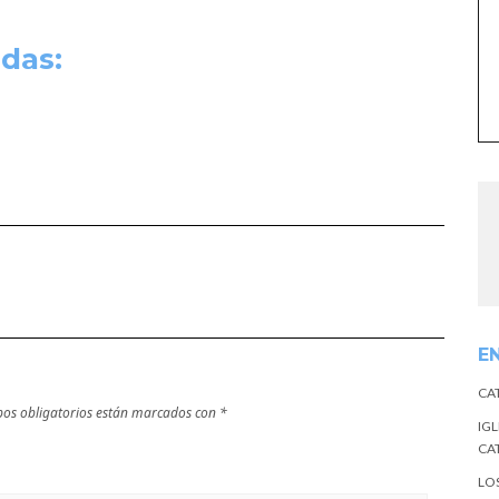
das:
E
CA
os obligatorios están marcados con
*
IGL
CA
LO