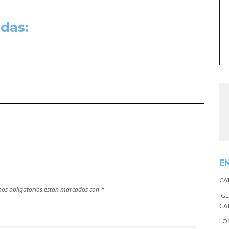
das:
E
CA
os obligatorios están marcados con
*
IGL
CA
LO