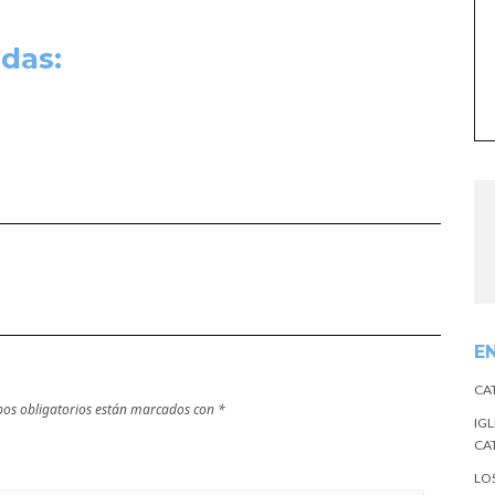
das:
E
CA
os obligatorios están marcados con
*
IGL
CA
LO