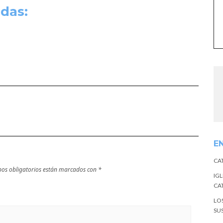
das:
E
CA
os obligatorios están marcados con
*
IGL
CA
LO
SU