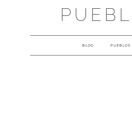
Saltar
PUEBL
al
contenido
BLOG
PUEBLOS