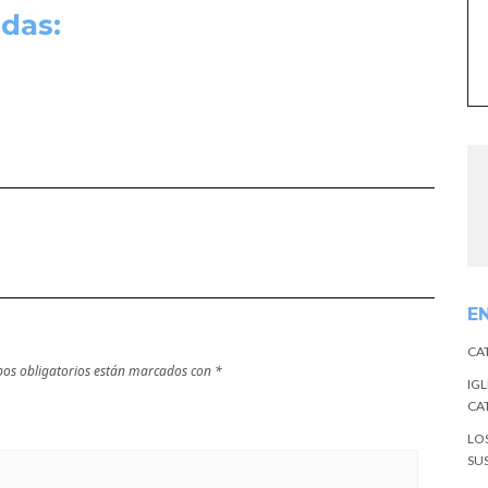
das:
E
CA
os obligatorios están marcados con
*
IGL
CA
LO
SU