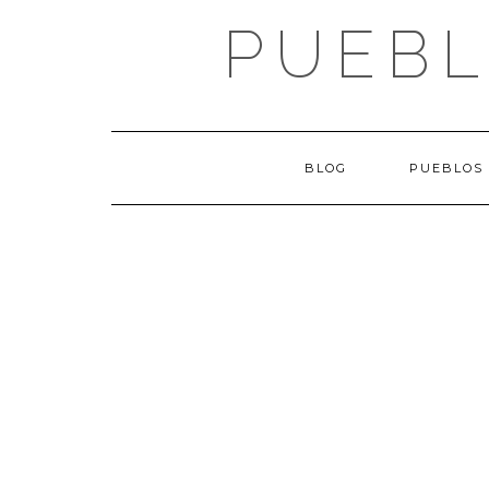
Saltar
PUEBL
al
contenido
BLOG
PUEBLOS