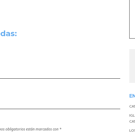
das:
E
CA
IGL
CA
os obligatorios están marcados con
*
LO