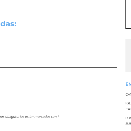
das:
E
CA
IGL
CA
os obligatorios están marcados con
*
LO
SU