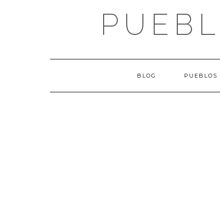
Saltar
PUEBL
al
contenido
BLOG
PUEBLOS