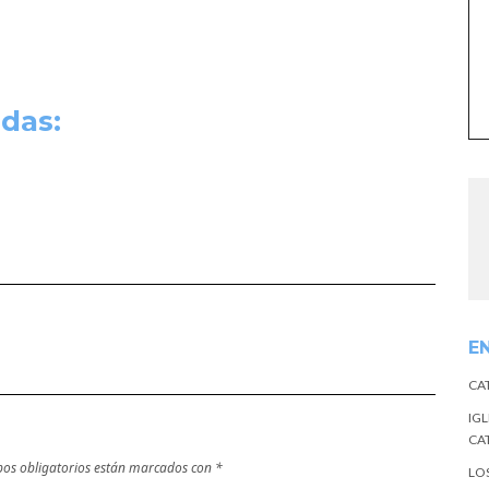
das:
E
CA
IGL
CA
os obligatorios están marcados con
*
LO