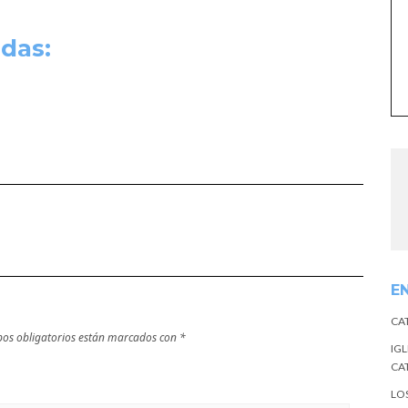
das:
E
CA
os obligatorios están marcados con
*
IGL
CA
LO