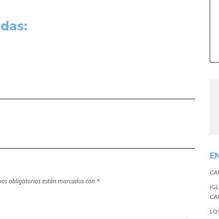
das:
E
CA
os obligatorios están marcados con
*
IGL
CA
LO