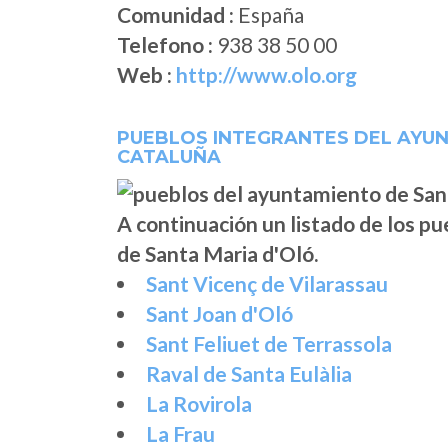
Comunidad :
España
Telefono :
938 38 50 00
Web :
http://www.olo.org
PUEBLOS INTEGRANTES DEL AYUN
CATALUÑA
A continuación un listado de los p
de Santa Maria d'Oló.
Sant Vicenç de Vilarassau
Sant Joan d'Oló
Sant Feliuet de Terrassola
Raval de Santa Eulàlia
La Rovirola
La Frau