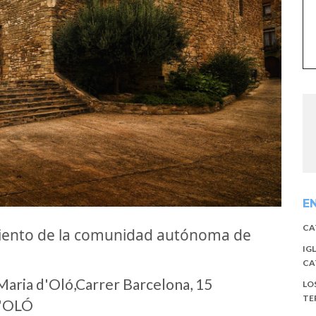
E
CA
miento de la comunidad autónoma de
IG
CA
aria d'Oló,Carrer Barcelona, 15
LO
TE
'OLÓ