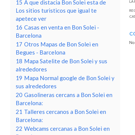
15
A que distacia Bon Solei esta de
LA
Los sitios turisticos que igual te
RE
CA
apetece ver
16
Casas en venta en Bon Solei -
C
Barcelona
No
17
Otros Mapas de Bon Solei en
Begues - Barcelona
18
Mapa Satelite de Bon Solei y sus
alrededores
19
Mapa Normal google de Bon Solei y
sus alrededores
20
Gasolineras cercans a Bon Solei en
Barcelona:
21
Talleres cercanos a Bon Solei en
Barcelona:
22
Webcams cercanas a Bon Solei en