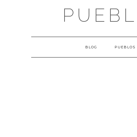
Saltar
PUEBL
al
contenido
BLOG
PUEBLOS