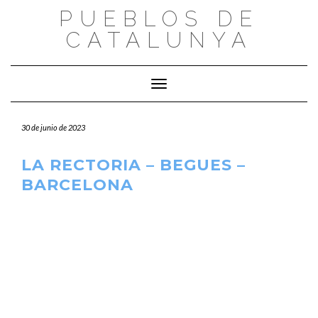
Saltar
PUEBLOS DE
al
CATALUNYA
contenido
Cambiar modo de navegación
30 de junio de 2023
LA RECTORIA – BEGUES –
BARCELONA