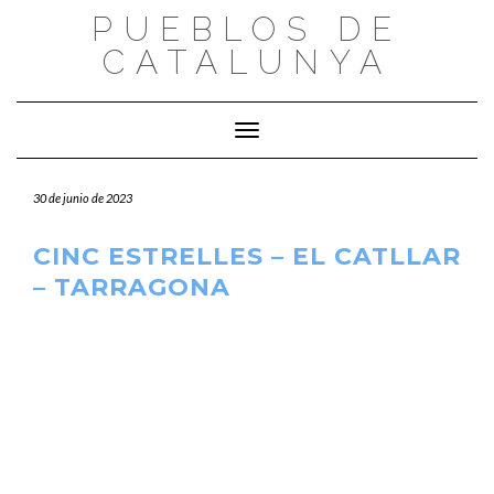
Saltar
PUEBLOS DE
al
CATALUNYA
contenido
Cambiar modo de navegación
30 de junio de 2023
CINC ESTRELLES – EL CATLLAR
– TARRAGONA