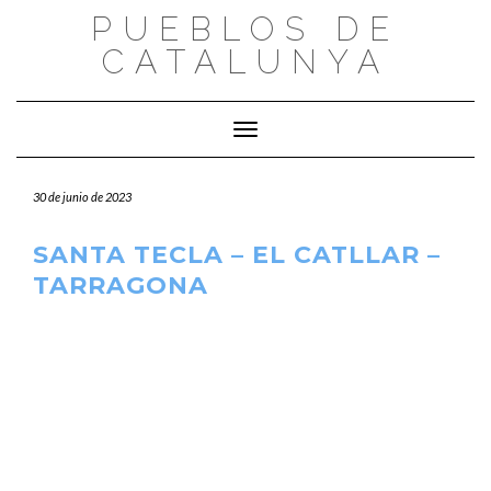
Saltar
PUEBLOS DE
al
CATALUNYA
contenido
Cambiar modo de navegación
30 de junio de 2023
SANTA TECLA – EL CATLLAR –
TARRAGONA