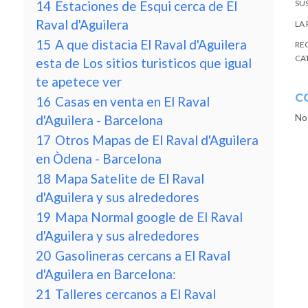
14
Estaciones de Esqui cerca de El
SU
Raval d'Aguilera
LA
15
A que distacia El Raval d'Aguilera
RE
CA
esta de Los sitios turisticos que igual
te apetece ver
C
16
Casas en venta en El Raval
No
d'Aguilera - Barcelona
17
Otros Mapas de El Raval d'Aguilera
en Òdena - Barcelona
18
Mapa Satelite de El Raval
d'Aguilera y sus alrededores
19
Mapa Normal google de El Raval
d'Aguilera y sus alrededores
20
Gasolineras cercans a El Raval
d'Aguilera en Barcelona:
21
Talleres cercanos a El Raval