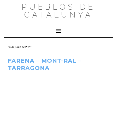
Saltar
PUEBLOS DE
al
CATALUNYA
contenido
Cambiar modo de navegación
30 de junio de 2023
FARENA – MONT-RAL –
TARRAGONA