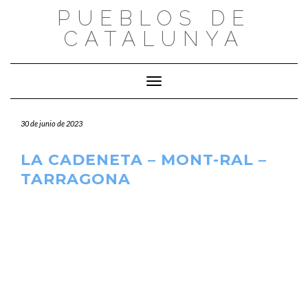
Saltar
PUEBLOS DE
al
CATALUNYA
contenido
Cambiar modo de navegación
30 de junio de 2023
LA CADENETA – MONT-RAL –
TARRAGONA