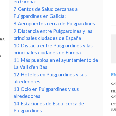
en Girona:
7
Centos de Salud cercanas a
Puigpardines en Galicia:
8
Aeropuertos cerca de Puigpardines
9
Distancia entre Puigpardines y las
principales ciudades de España
es
10
Distacia entre Puigpardines y las
principales ciudades de Europa
s
11
Más pueblos en el ayuntamiento de
La Vall d'en Bas
12
Hoteles en Puigpardines y sus
E
alrededores
CA
13
Ocio en Puigpardines y sus
IGL
alrededores
CA
14
Estaciones de Esqui cerca de
LO
Puigpardines
SU