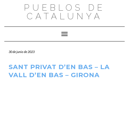
Saltar
PUEBLOS DE
al
CATALUNYA
contenido
Cambiar modo de navegación
30 de junio de 2023
SANT PRIVAT D’EN BAS – LA
VALL D’EN BAS – GIRONA