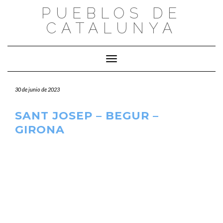
Saltar
PUEBLOS DE
al
CATALUNYA
contenido
Cambiar modo de navegación
30 de junio de 2023
SANT JOSEP – BEGUR –
GIRONA