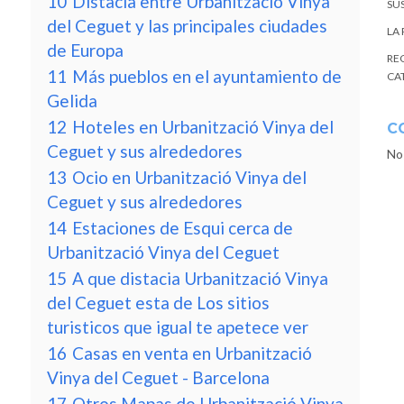
10
Distacia entre Urbanització Vinya
SU
del Ceguet y las principales ciudades
LA
de Europa
RE
11
Más pueblos en el ayuntamiento de
CA
Gelida
12
Hoteles en Urbanització Vinya del
C
Ceguet y sus alrededores
No
13
Ocio en Urbanització Vinya del
Ceguet y sus alrededores
14
Estaciones de Esqui cerca de
Urbanització Vinya del Ceguet
15
A que distacia Urbanització Vinya
del Ceguet esta de Los sitios
turisticos que igual te apetece ver
16
Casas en venta en Urbanització
Vinya del Ceguet - Barcelona
17
Otros Mapas de Urbanització Vinya