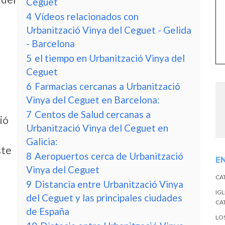
Ceguet
4
Vídeos relacionados con
Urbanització Vinya del Ceguet - Gelida
- Barcelona
5
el tiempo en Urbanització Vinya del
Ceguet
6
Farmacias cercanas a Urbanització
Vinya del Ceguet en Barcelona:
7
Centos de Salud cercanas a
ió
Urbanització Vinya del Ceguet en
Galicia:
ste
8
Aeropuertos cerca de Urbanització
E
Vinya del Ceguet
CA
9
Distancia entre Urbanització Vinya
IGL
del Ceguet y las principales ciudades
CA
de España
LO