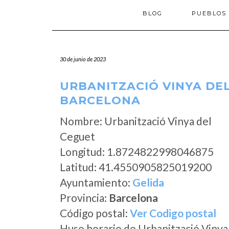
BLOG
PUEBLOS
30 de junio de 2023
URBANITZACIÓ VINYA DEL
BARCELONA
Nombre: Urbanització Vinya del
Ceguet
Longitud: 1.8724822998046875
Latitud: 41.4550905825019200
Ayuntamiento:
Gelida
Provincia:
Barcelona
Código postal:
Ver Codigo postal
Huso horario de Urbanització Vinya