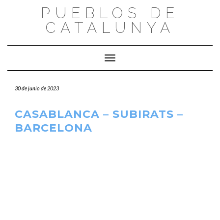
Saltar
PUEBLOS DE
al
CATALUNYA
contenido
Cambiar modo de navegación
30 de junio de 2023
CASABLANCA – SUBIRATS –
BARCELONA