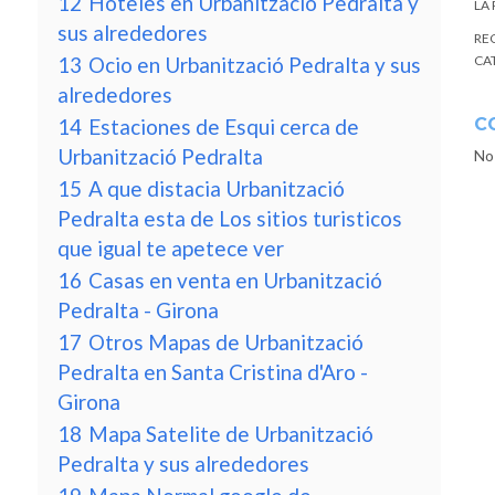
12
Hoteles en Urbanització Pedralta y
LA
sus alrededores
RE
13
Ocio en Urbanització Pedralta y sus
CA
alrededores
14
Estaciones de Esqui cerca de
C
Urbanització Pedralta
No
15
A que distacia Urbanització
Pedralta esta de Los sitios turisticos
que igual te apetece ver
16
Casas en venta en Urbanització
Pedralta - Girona
17
Otros Mapas de Urbanització
Pedralta en Santa Cristina d'Aro -
Girona
18
Mapa Satelite de Urbanització
Pedralta y sus alrededores