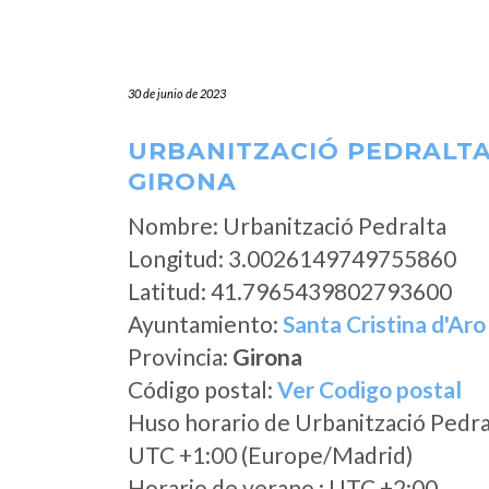
30 de junio de 2023
URBANITZACIÓ PEDRALTA 
GIRONA
Nombre: Urbanització Pedralta
Longitud: 3.0026149749755860
Latitud: 41.7965439802793600
Ayuntamiento:
Santa Cristina d'Aro
Provincia:
Girona
Código postal:
Ver Codigo postal
Huso horario de Urbanització Pedra
UTC +1:00 (Europe/Madrid)
Horario de verano : UTC +2:00