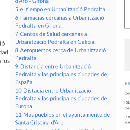
d'Aro - Girona
5
el tiempo en Urbanització Pedralta
6
Farmacias cercanas a Urbanització
Pedralta en Girona:
7
Centos de Salud cercanas a
Urbanització Pedralta en Galicia:
ió
8
Aeropuertos cerca de Urbanització
idad
Pedralta
 los
9
Distancia entre Urbanització
Pedralta y las principales ciudades de
España
E
10
Distacia entre Urbanització
CA
Pedralta y las principales ciudades de
IGL
Europa
CA
11
Más pueblos en el ayuntamiento de
LO
Santa Cristina d'Aro
SU