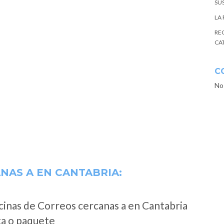
SU
LA
RE
CA
C
No
ANAS A
EN CANTABRIA:
cinas de Correos cercanas a en Cantabria
ta o paquete