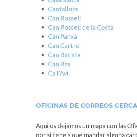
Cantallops
Can Rossell
Can Rossell de la Costa
Can Panxa
Can Cartró
Can Batista
Can Bas
Ca l'Avi
OFICINAS DE CORREOS CERC
Aqui os dejamos un mapa con las Ofi
por si teneis que mandar alguna car