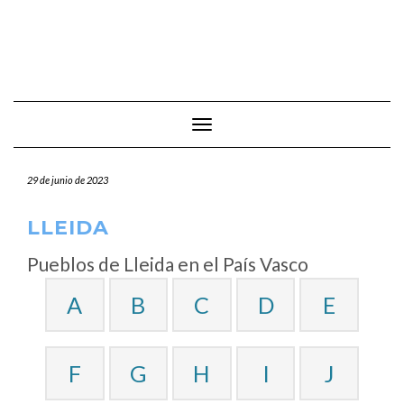
Cambiar modo de navegación
29 de junio de 2023
LLEIDA
Pueblos de Lleida en el País Vasco
A
B
C
D
E
F
G
H
I
J