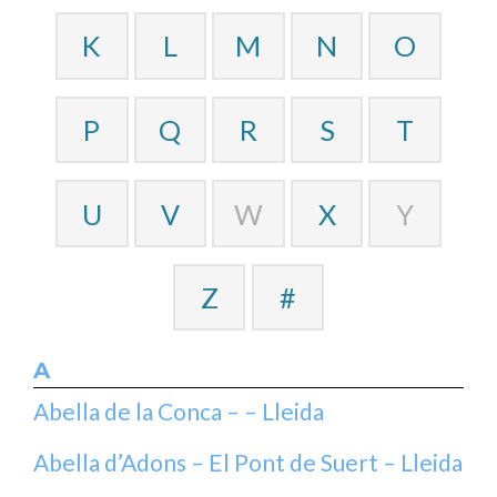
K
L
M
N
O
P
Q
R
S
T
U
V
W
X
Y
Z
#
A
Abella de la Conca – – Lleida
Abella d’Adons – El Pont de Suert – Lleida